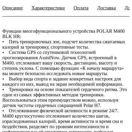
Описание
Характеристики
Оплата
Доставка
Доп
Функции многофункционального устройства POLAR M400
BLK HR:
• Пять тренировочных зон, подсчет количества сжигаемых
калорий за тренировку, спортивные тесты.
• Система GPS со спутниковой технологией
прогнозирования AssistNow. Датчик GPS, встроенный в
M400, отслеживает вашу скорость, дистанцию, высоту и
степень уклона. С помощью функции «К началу маршрута»
вы можете безопасно исследовать новые маршруты.
• Выбор вида спорта и задание конкретных настроек для
каждого из них, вывод на экран необходимой информации.
• Тренировки на основе показателей сердечного ритма. Это
один из самых эффективных методов тренировки.
Воспользоваться этим преимуществом можно, используя
датчик частоты сердечных сокращений Polar H7.
• Отслеживание физической активности в режиме 24/7.
M400 круглосуточно отслеживает количество шагов,
израсходованных калорий, время активности и время сна и
бездействия, разделяет по уровням интенсивности и
информирует вас об отсутствии активности, побуждая