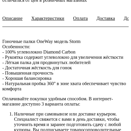
отличаться от цен в розничных магазинах
Описание
Характеристики
Оплата
Доставка
Доп
Гоночные палки OneWay модель Storm
Особенности:
- 100% углеволокно Diamond Carbon
- Рукоятка содержит углеволокно для увеличения жёсткости
- Лёгкая палка для продвинутых любителей
- Достаточная жёсткость для гонок
- Повышенная прочность
- Хорошая балансировка
- Натуральная пробка 360° в зоне хвата обеспечивает чувство
комфорта
Оплачивайте покупки удобным способом. В интернет-
магазине доступно 3 варианта оплаты:
Наличные при самовывозе или доставке курьером.
Специалист свяжется с вами в день доставки, чтобы
уточнить время и заранее подготовить сдачу с любой
купюры. Вы подписываете товаросопроводительные