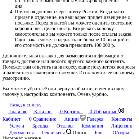
оплатить в терминале постамата. Срок хранения — 3
дня.
Почтовая доставка через почту России. Когда заказ
придет в отделение, на ваш адрес придет извещение о
посылке. Перед оплатой вы можете оценить состояние
коробки: вес, целостность. Вскрывать коробку
самостоятельно вы можете только после оплаты заказа.
Один заказ может содержать не больше 10 позиций и
его стоимость не должна превышать 100 000 р.
Дополнительная вкладка для размещения информации о
товарах, доставке или любого другого важного контента.
Поможет вам ответить на интересующие покупателя вопросы
и развеять его сомнения в покупке. Используйте её по своему
усмотрению.
Вы можете убрать её или вернуть обратно, изменив одну
галочку в настройках компонента. Очень удобно.
Назад к списку
Главная
Каталог
0
Корзина
0
Избранные
Кабинет
0
Сравнение
Акции
Галерея
Контакты
Услуги
Бренды
Отзывы
Компания
Лицензии
Документы
Реквизиты
Поиск
Блог
Обзоры
Интернет-магазин